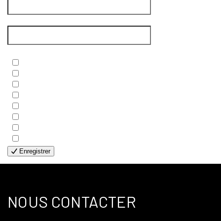
Courriel
*
Newsletters
*
- BIBLE
- COUPLES
- EDITIONS
- FAMILLES
- GÉNÉRALE
- HANDICAP VISUEL
- HUMANITAIRE
- SOLOS
Enregistrer
NOUS CONTACTER