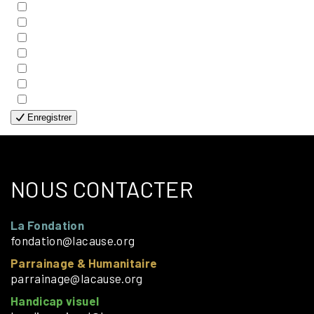
- COUPLES
- EDITIONS
- FAMILLES
- GÉNÉRALE
- HANDICAP VISUEL
- HUMANITAIRE
- SOLOS
Enregistrer
NOUS CONTACTER
La Fondation
fondation@lacause.org
Parrainage & Humanitaire
parrainage@lacause.org
Handicap visuel