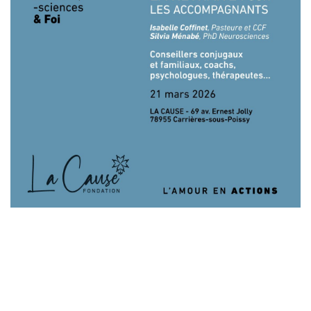
Laisser un commentaire
Votre adresse e-mail ne sera pas publiée.
Les champs
obligatoires sont indiqués avec
*
Commentaire
*