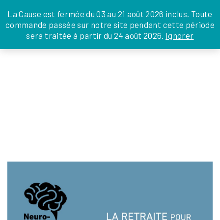
JE DONNE
JE PARRAINE
NOUS SOUTENIR
0 ARTICLE
La Cause est fermée du 03 au 21 août 2026 inclus. Toute
commande passée sur notre site pendant cette période
DEPUIS LA FRANCE
sera traitée à partir du 24 août 2026.
Ignorer
Skip
DEPUIS L’INTERNATIONAL
LA FOI EN
to
EN TANT QU’ORGANISATION
ACTIONS
the
EN TANT QU’AMBASSADEUR
content
LEGS, LIBÉRALITÉS
RETRAITE ACCOMPAGNANTS 2026
Silvia Ménabé
|
17 février 2026
←
Return to LE RÉSEAU ACCOMPAGNANTS
‹
›