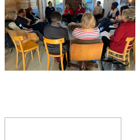
Laisser un commentaire
Votre adresse e-mail ne sera pas publiée.
Les champs
obligatoires sont indiqués avec
*
Commentaire
*