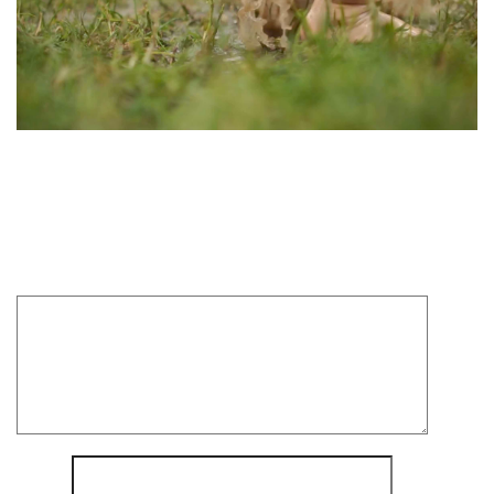
Laisser un commentaire
Votre adresse e-mail ne sera pas publiée.
Les champs
obligatoires sont indiqués avec
*
Commentaire
*
Nom
*