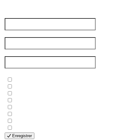
votre avis compte vraiment pour nous !
Prénom
*
Nom de famille
*
Courriel
*
Newsletters
*
- BIBLE
- COUPLES
- EDITIONS
- FAMILLES
- GÉNÉRALE
- HANDICAP VISUEL
- HUMANITAIRE
- SOLOS
Enregistrer