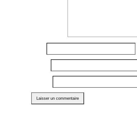
Commentaire
*
Nom
*
E-mail
*
Site web
Ce site utilise Akismet pour réduire les indési
ABO