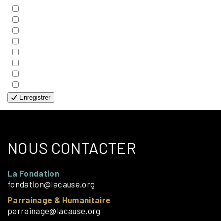
- BIBLE
- COUPLES
- EDITIONS
- FAMILLES
- GÉNÉRALE
- HANDICAP VISUEL
- HUMANITAIRE
- SOLOS
Enregistrer
NOUS CONTACTER
La Fondation
fondation@lacause.org
Parrainage & Humanitaire
parrainage@lacause.org