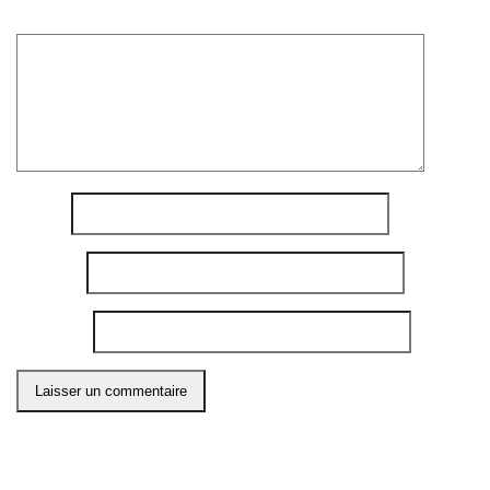
Commentaire
*
Nom
*
E-mail
*
Site web
Ce site utilise Akismet pour réduire les indésirables.
En
savoir plus sur comment les données de vos
commentaires sont utilisées
.