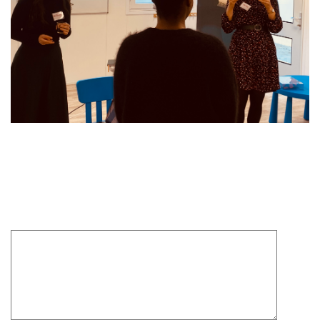
Laisser un commentaire
Votre adresse e-mail ne sera pas publiée.
Les champs
obligatoires sont indiqués avec
*
Commentaire
*