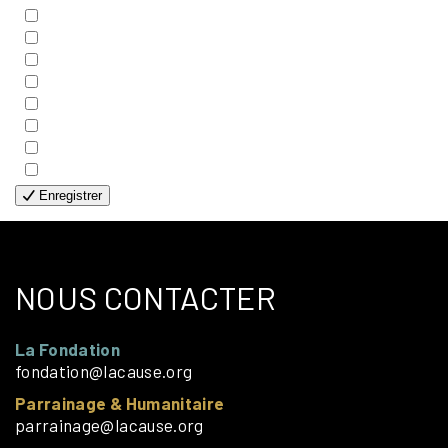
- BIBLE
- COUPLES
- EDITIONS
- FAMILLES
- GÉNÉRALE
- HANDICAP VISUEL
- HUMANITAIRE
- SOLOS
Enregistrer
NOUS CONTACTER
La Fondation
fondation@lacause.org
Parrainage & Humanitaire
parrainage@lacause.org