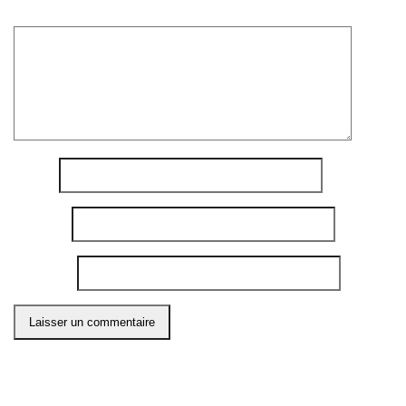
Commentaire
*
Nom
*
E-mail
*
Site web
Ce site utilise Akismet pour réduire les indésirables.
En
savoir plus sur comment les données de vos
commentaires sont utilisées
.