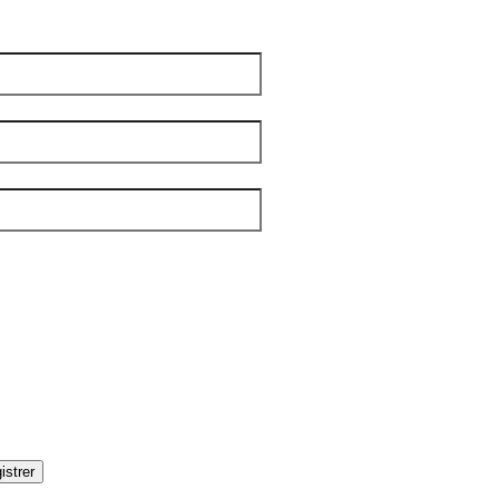
m
*
 famille
*
el
*
tters
*
IBLE
OUPLES
DITIONS
AMILLES
ÉNÉRALE
ANDICAP VISUEL
UMANITAIRE
OLOS
istrer