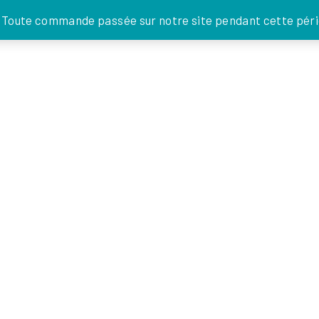
JE DONNE
. Toute commande passée sur notre site pendant cette pério
FOI EN
ACTIONS