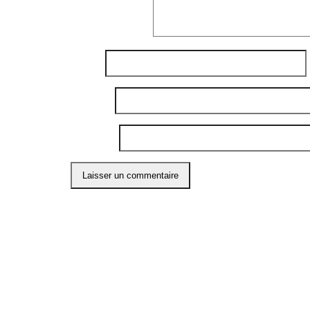
Commentaire
*
Nom
*
E-mail
*
Site web
Ce site utilise Akismet pour réduire les indési
ABO
Restons
l'info 
compte