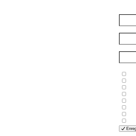
Préno
Nom de
Courri
Newsle
- B
- C
- E
- F
- G
- H
- H
- S
Enreg