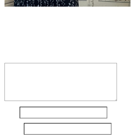
On est sérieux aussi hein !
Laisser un commentaire
Votre adresse e-mail ne sera pas publiée.
Les champs
obligatoires sont indiqués avec
*
Commentaire
*
Nom
*
E-mail
*