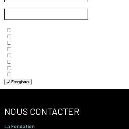
Courriel
*
Newsletters
*
- BIBLE
- COUPLES
- EDITIONS
- FAMILLES
- GÉNÉRALE
- HANDICAP VISUEL
- HUMANITAIRE
- SOLOS
Enregistrer
NOUS CONTACTER
La Fondation