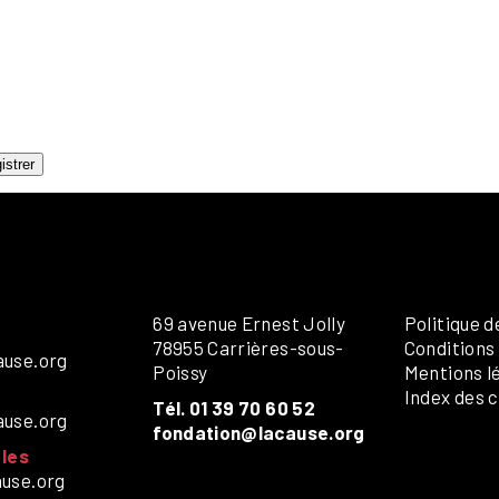
DITIONS
AMILLES
ÉNÉRALE
ANDICAP VISUEL
UMANITAIRE
OLOS
istrer
69 avenue Ernest Jolly
Politique d
78955 Carrières-sous-
Conditions
ause.org
Poissy
Mentions l
Index des c
Tél. 01 39 70 60 52
ause.org
fondation@lacause.org
les
ause.org