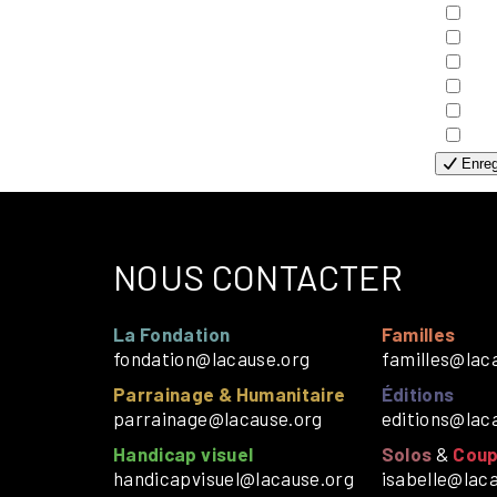
- E
- F
- G
- H
- H
- S
Enreg
NOUS CONTACTER
La Fondation
Familles
fondation@lacause.org
familles@lac
Parrainage & Humanitaire
Éditions
parrainage@lacause.org
editions@lac
Handicap visuel
Solos
&
Coup
handicapvisuel@lacause.org
isabelle@lac