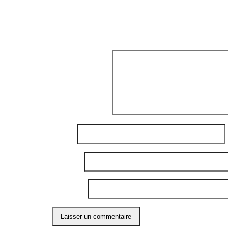
Laisser un commentaire
Votre adresse e-mail ne sera pas publiée.
Les
Commentaire
*
Nom
*
E-mail
*
Site web