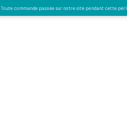
JE DONNE
. Toute commande passée sur notre site pendant cette pério
FOI EN
ACTIONS