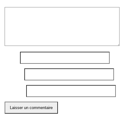
Commentaire
*
Nom
*
E-mail
*
Site web
Ce site utilise Akismet pour réduire les indésirables.
En
savoir plus sur comment les données de vos
commentaires sont utilisées
.