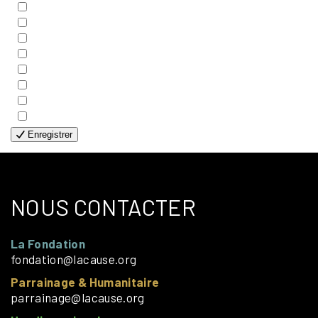
- BIBLE
- COUPLES
- EDITIONS
- FAMILLES
- GÉNÉRALE
- HANDICAP VISUEL
- HUMANITAIRE
- SOLOS
Enregistrer
NOUS CONTACTER
La Fondation
fondation@lacause.org
Parrainage & Humanitaire
parrainage@lacause.org