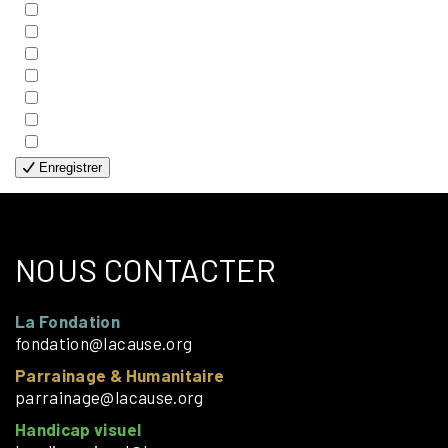
- COUPLES
- EDITIONS
- FAMILLES
- GÉNÉRALE
- HANDICAP VISUEL
- HUMANITAIRE
- SOLOS
Enregistrer
NOUS CONTACTER
La Fondation
fondation@lacause.org
Parrainage & Humanitaire
parrainage@lacause.org
Handicap visuel