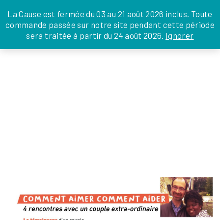
JE DONNE
JE PARRAINE
NOUS SOUTENIR
0 ARTICLE
La Cause est fermée du 03 au 21 août 2026 inclus. Toute
commande passée sur notre site pendant cette période
DEPUIS LA FRANCE
sera traitée à partir du 24 août 2026.
Ignorer
Skip
DEPUIS L’INTERNATIONAL
LA FOI EN
to
EN TANT QU’ORGANISATION
ACTIONS
the
EN TANT QU’AMBASSADEUR
content
LEGS, LIBÉRALITÉS
FABRICE ET MARGUERITE DURMAEL
AIMANTS AIDANTS
Silvia Ménabé
|
20 décembre 2024
←
Return to FAMILLES
‹
›