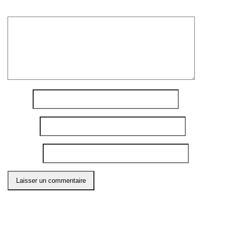
Commentaire
*
Nom
*
E-mail
*
Site web
Ce site utilise Akismet pour réduire les indésirables.
En
savoir plus sur comment les données de vos