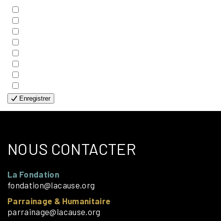
- BIBLE
- COUPLES
- EDITIONS
- FAMILLES
- GÉNÉRALE
- HANDICAP VISUEL
- HUMANITAIRE
- SOLOS
Enregistrer
NOUS CONTACTER
La Fondation
fondation@lacause.org
Parrainage & Humanitaire
parrainage@lacause.org