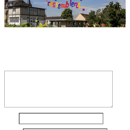
Laisser un commentaire
Votre adresse e-mail ne sera pas publiée.
Les champs
obligatoires sont indiqués avec
*
Commentaire
*
Nom
*