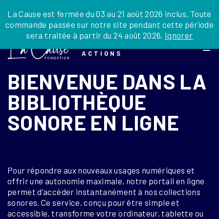
JE DONNE
JE PARRAINE
NOUS SOUTENIR
0 ARTICLE
La Cause est fermée du 03 au 21 août 2026 inclus. Toute
commande passée sur notre site pendant cette période
DEPUIS LA FRANCE
sera traitée à partir du 24 août 2026.
Ignorer
Skip
DEPUIS L’INTERNATIONAL
LA FOI EN
to
EN TANT QU’ORGANISATION
ACTIONS
the
EN TANT QU’AMBASSADEUR
content
BIENVENUE DANS LA
LEGS, LIBÉRALITÉS
BIBLIOTHÈQUE
SONORE EN LIGNE
Pour répondre aux nouveaux usages numériques et
offrir une autonomie maximale, notre portail en ligne
permet d’accéder instantanément à nos collections
sonores. Ce service, conçu pour être simple et
accessible, transforme votre ordinateur, tablette ou