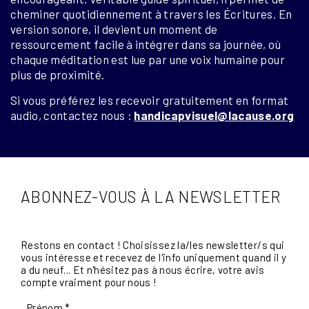
cheminer quotidiennement à travers les Écritures. En
version sonore, il devient un moment de
ressourcement facile à intégrer dans sa journée, où
chaque méditation est lue par une voix humaine pour
plus de proximité.
Si vous préférez les recevoir gratuitement en format
audio, contactez nous :
handicapvisuel@lacause.org
ABONNEZ-VOUS À LA NEWSLETTER
Restons en contact ! Choisissez la/les newsletter/s qui
vous intéresse et recevez de l'info uniquement quand il y
a du neuf... Et n'hésitez pas à nous écrire, votre avis
compte vraiment pour nous !
Prénom
*