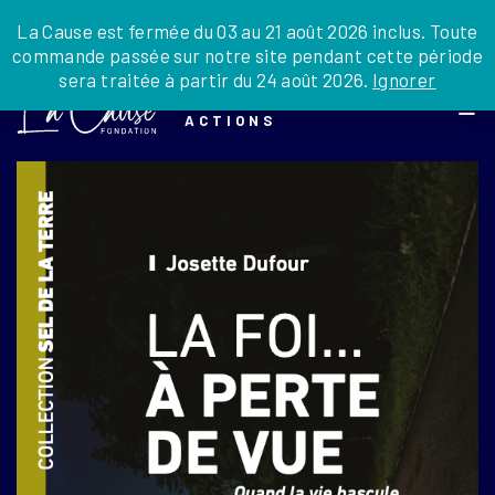
JE DONNE
JE PARRAINE
NOUS SOUTENIR
0 ARTICLE
La Cause est fermée du 03 au 21 août 2026 inclus. Toute
commande passée sur notre site pendant cette période
DEPUIS LA FRANCE
sera traitée à partir du 24 août 2026.
Ignorer
DEPUIS L’INTERNATIONAL
LA FOI EN
EN TANT QU’ORGANISATION
ACTIONS
EN TANT QU’AMBASSADEUR
LEGS, LIBÉRALITÉS