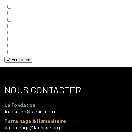
- BIBLE
- COUPLES
- EDITIONS
- FAMILLES
- GÉNÉRALE
- HANDICAP VISUEL
- HUMANITAIRE
- SOLOS
Enregistrer
NOUS CONTACTER
La Fondation
fondation@lacause.org
Parrainage & Humanitaire
parrainage@lacause.org