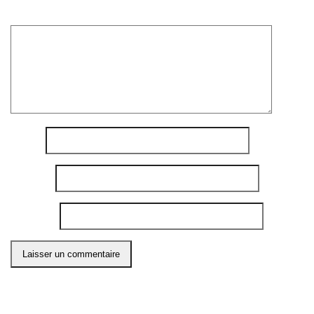
Commentaire
*
Nom
*
E-mail
*
Site web
Ce site utilise Akismet pour réduire les indésirables.
En
savoir plus sur comment les données de vos