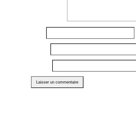
Commentaire
*
Nom
*
E-mail
*
Site web
Ce site utilise Akismet pour réduire les indési
ABO
Restons
l'info 