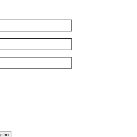
 vraiment pour nous !
m
*
 famille
*
el
*
tters
*
IBLE
OUPLES
DITIONS
AMILLES
ÉNÉRALE
ANDICAP VISUEL
UMANITAIRE
OLOS
istrer