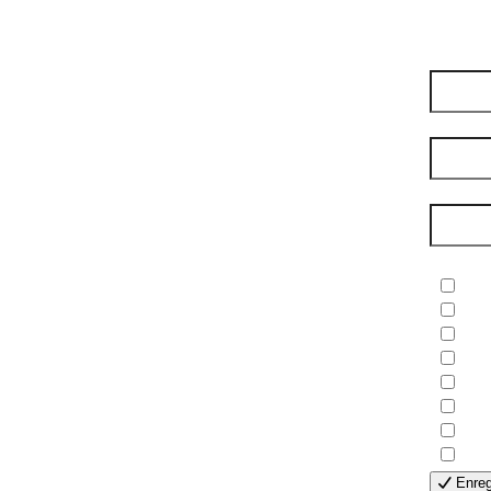
compte
Préno
Nom de
Courri
Newsle
- B
- C
- E
- F
- G
- H
- H
- S
Enreg