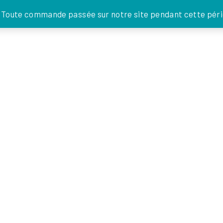
JE DONNE
. Toute commande passée sur notre site pendant cette pério
FOI EN
ACTIONS