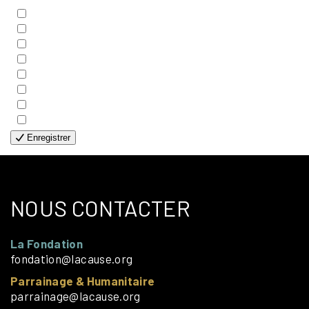
- BIBLE
- COUPLES
- EDITIONS
- FAMILLES
- GÉNÉRALE
- HANDICAP VISUEL
- HUMANITAIRE
- SOLOS
Enregistrer
NOUS CONTACTER
La Fondation
fondation@lacause.org
Parrainage & Humanitaire
parrainage@lacause.org