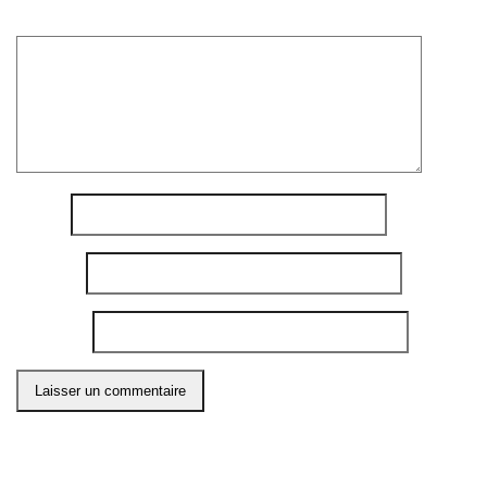
Commentaire
*
Nom
*
E-mail
*
Site web
Ce site utilise Akismet pour réduire les indésirables.
En
savoir plus sur comment les données de vos