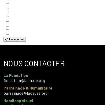
- COUPLES
- EDITIONS
- FAMILLES
- GÉNÉRALE
- HANDICAP VISUEL
- HUMANITAIRE
- SOLOS
Enregistrer
NOUS CONTACTER
La Fondation
fondation@lacause.org
Parrainage & Humanitaire
parrainage@lacause.org
Handicap visuel