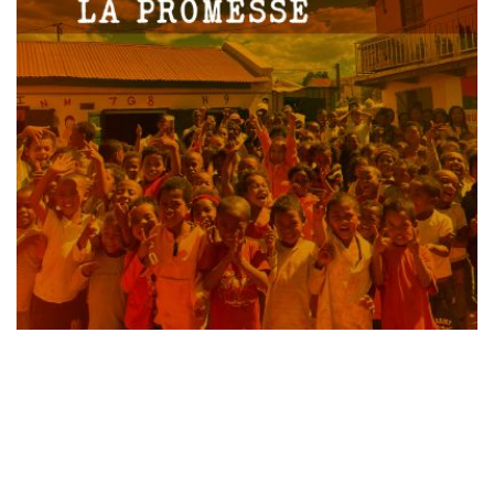
Laisser un commentaire
Votre adresse e-mail ne sera pas publiée.
Les champs
obligatoires sont indiqués avec
*
Commentaire
*