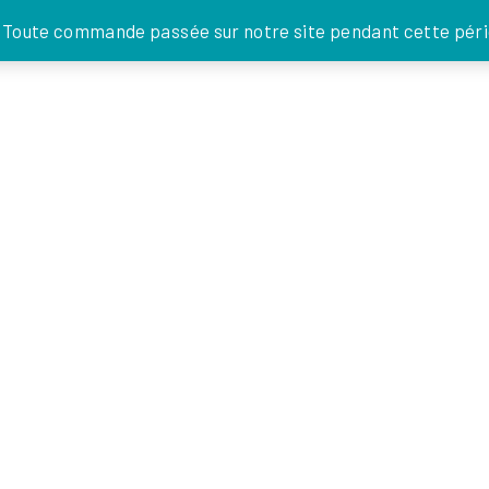
JE DONNE
. Toute commande passée sur notre site pendant cette pério
FOI EN
ACTIONS