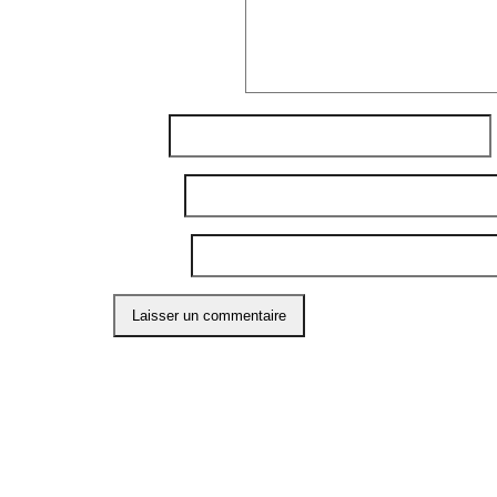
Commentaire
*
Nom
*
E-mail
*
Site web
Ce site utilise Akismet pour réduire les indési
ABO
Restons