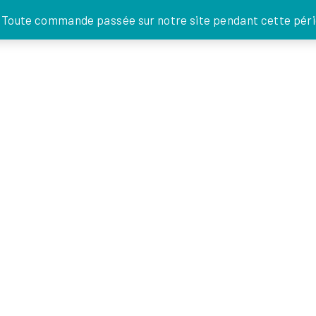
JE DONNE
. Toute commande passée sur notre site pendant cette pério
FOI EN
ACTIONS