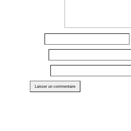
Commentaire
*
Nom
*
E-mail
*
Site web
Ce site utilise Akismet pour réduire les indési
ABO
Restons