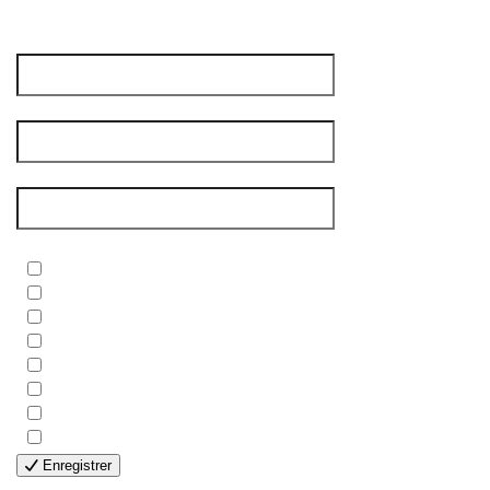
votre avis compte vraiment pour nous !
Prénom
*
Nom de famille
*
Courriel
*
Newsletters
*
- BIBLE
- COUPLES
- EDITIONS
- FAMILLES
- GÉNÉRALE
- HANDICAP VISUEL
- HUMANITAIRE
- SOLOS
Enregistrer