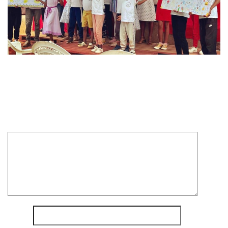
Laisser un commentaire
Votre adresse e-mail ne sera pas publiée.
Les champs
obligatoires sont indiqués avec
*
Commentaire
*
Nom
*