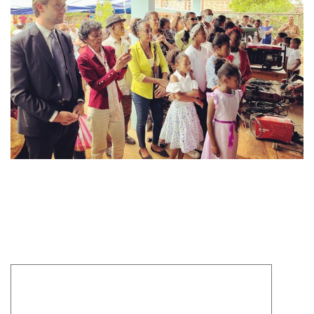
Laisser un commentaire
Votre adresse e-mail ne sera pas publiée.
Les champs
obligatoires sont indiqués avec
*
Commentaire
*