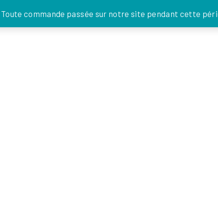
JE DONNE
. Toute commande passée sur notre site pendant cette pério
FOI EN
ACTIONS