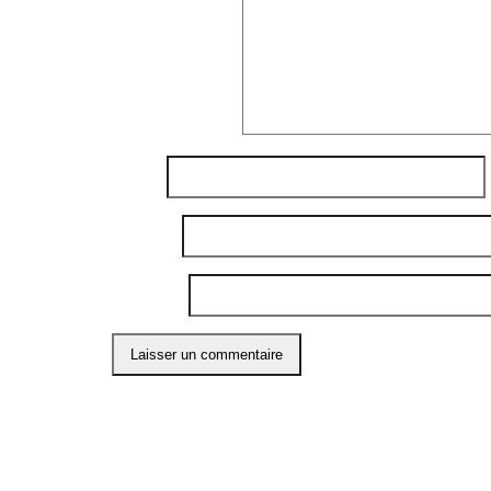
Commentaire
*
Nom
*
E-mail
*
Site web
Ce site utilise Akismet pour réduire les indési
ABO