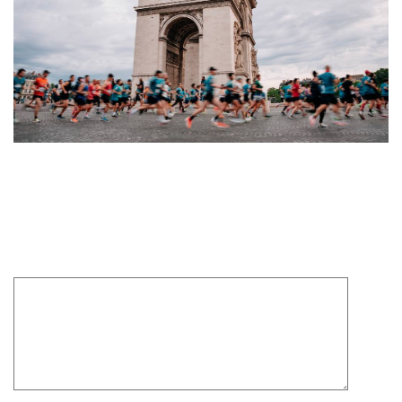
Laisser un commentaire
Votre adresse e-mail ne sera pas publiée.
Les champs
obligatoires sont indiqués avec
*
Commentaire
*