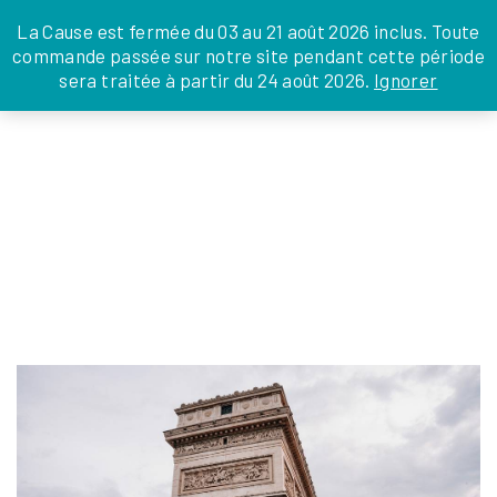
JE DONNE
JE PARRAINE
NOUS SOUTENIR
0 ARTICLE
La Cause est fermée du 03 au 21 août 2026 inclus. Toute
commande passée sur notre site pendant cette période
DEPUIS LA FRANCE
sera traitée à partir du 24 août 2026.
Ignorer
Skip
DEPUIS L’INTERNATIONAL
LA FOI EN
to
EN TANT QU’ORGANISATION
ACTIONS
the
EN TANT QU’AMBASSADEUR
content
LEGS, LIBÉRALITÉS
COURSE 10 ADIDAS
Sylvia Martins
|
15 mai 2025
←
Return to Organisations
‹
›