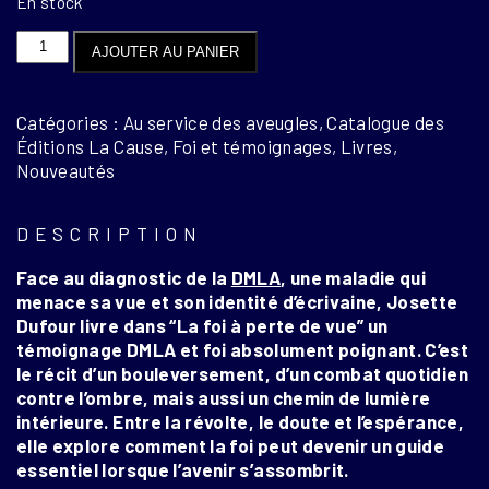
En stock
quantité
AJOUTER AU PANIER
de
LA
FOI…
Catégories : Au service des aveugles, Catalogue des
À
Éditions La Cause, Foi et témoignages, Livres,
PERTE
Nouveautés
DE
VUE.
Quand
DESCRIPTION
la
Face au diagnostic de la
DMLA
, une maladie qui
vie
menace sa vue et son identité d’écrivaine, Josette
bascule
Dufour livre dans “La foi à perte de vue” un
avec
témoignage DMLA et foi absolument poignant. C’est
la
le récit d’un bouleversement, d’un combat quotidien
DMLA,
contre l’ombre, mais aussi un chemin de lumière
de
intérieure. Entre la révolte, le doute et l’espérance,
Josette
elle explore comment la foi peut devenir un guide
DUFOUR
essentiel lorsque l’avenir s’assombrit.