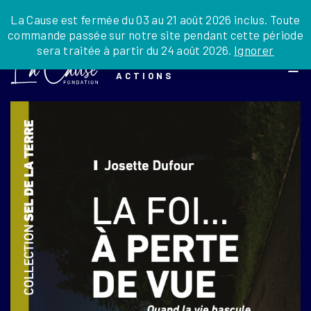
JE DONNE
JE PARRAINE
NOUS SOUTENIR
0 ARTICLE
La Cause est fermée du 03 au 21 août 2026 inclus. Toute
commande passée sur notre site pendant cette période
DEPUIS LA FRANCE
sera traitée à partir du 24 août 2026.
Ignorer
Skip
DEPUIS L’INTERNATIONAL
LA FOI EN
to
EN TANT QU’ORGANISATION
ACTIONS
the
EN TANT QU’AMBASSADEUR
content
LEGS, LIBÉRALITÉS