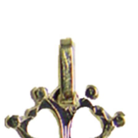
RÉFORMATEUR
15,00
€
Ajouter au panier
Prix TTC :
18,00
€
CROIX HUGUENOTES