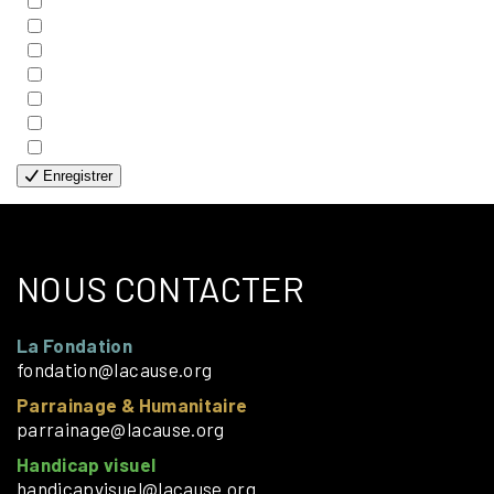
- COUPLES
- EDITIONS
- FAMILLES
- GÉNÉRALE
- HANDICAP VISUEL
- HUMANITAIRE
- SOLOS
Enregistrer
NOUS CONTACTER
La Fondation
fondation@lacause.org
Parrainage & Humanitaire
parrainage@lacause.org
Handicap visuel
handicapvisuel@lacause.org