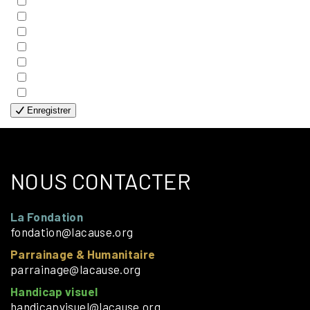
- COUPLES
- EDITIONS
- FAMILLES
- GÉNÉRALE
- HANDICAP VISUEL
- HUMANITAIRE
- SOLOS
Enregistrer
NOUS CONTACTER
La Fondation
fondation@lacause.org
Parrainage & Humanitaire
parrainage@lacause.org
Handicap visuel
handicapvisuel@lacause.org