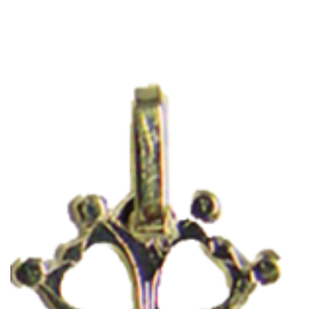
RÉFORMATEUR
15,00
€
Ajouter au panier
Prix TTC :
18,00
€
CROIX HUGUENOTES