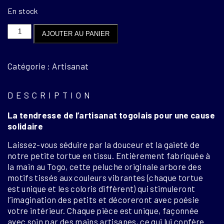
En stock
quantité
AJOUTER AU PANIER
de
Tortue
artisanale
Catégorie : Artisanat
DESCRIPTION
La tendresse de l’artisanat togolais pour une cause
solidaire
Laissez-vous séduire par la douceur et la gaieté de
notre petite tortue en tissu. Entièrement fabriquée à
la main au Togo, cette peluche originale arbore des
motifs tissés aux couleurs vibrantes (chaque tortue
est unique et les coloris diffèrent) qui stimuleront
l’imagination des petits et décoreront avec poésie
votre intérieur. Chaque pièce est unique, façonnée
avec soin par des mains artisanes, ce qui lui confère