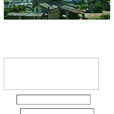
Laisser un commentaire
Votre adresse e-mail ne sera pas publiée.
Les champs
obligatoires sont indiqués avec
*
Commentaire
*
Nom
*
E-mail
*