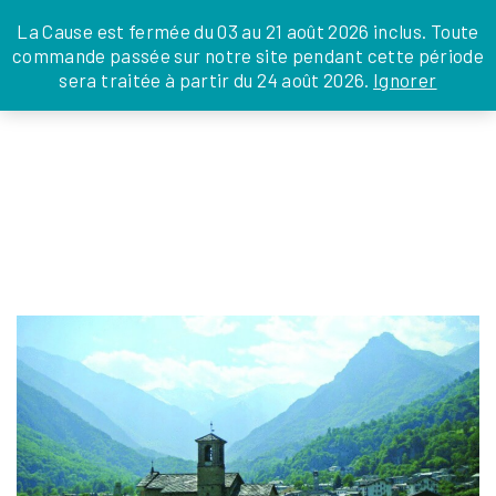
JE DONNE
JE PARRAINE
NOUS SOUTENIR
0 ARTICLE
La Cause est fermée du 03 au 21 août 2026 inclus. Toute
commande passée sur notre site pendant cette période
DEPUIS LA FRANCE
sera traitée à partir du 24 août 2026.
Ignorer
Skip
DEPUIS L’INTERNATIONAL
LA FOI EN
to
EN TANT QU’ORGANISATION
ACTIONS
the
EN TANT QU’AMBASSADEUR
content
LEGS, LIBÉRALITÉS
CAPTURE D’ÉCRAN 2025-10-27 À 11.24.51
Isabelle Coffinet
|
27 octobre 2025
←
Return to SÉJOUR D’ÉTÉ