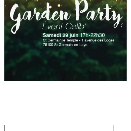
Laisser un commentaire
Votre adresse e-mail ne sera pas publiée.
Les champs
obligatoires sont indiqués avec
*
Commentaire
*