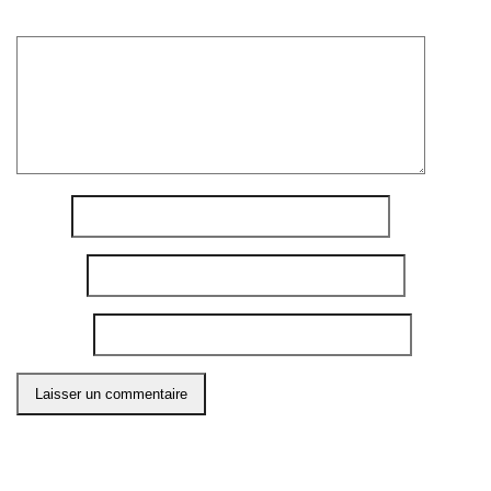
Commentaire
*
Nom
*
E-mail
*
Site web
Ce site utilise Akismet pour réduire les indésirables.
En
savoir plus sur comment les données de vos