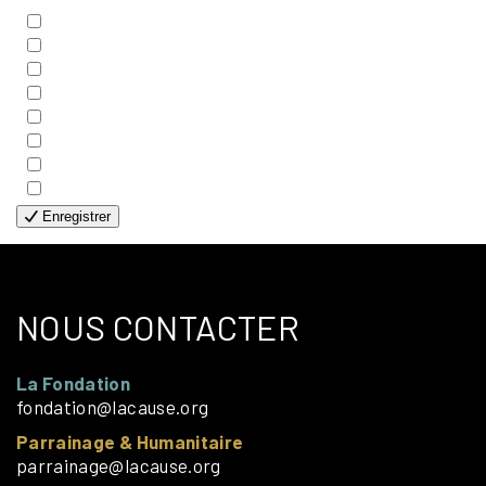
- BIBLE
- COUPLES
- EDITIONS
- FAMILLES
- GÉNÉRALE
- HANDICAP VISUEL
- HUMANITAIRE
- SOLOS
Enregistrer
NOUS CONTACTER
La Fondation
fondation@lacause.org
Parrainage & Humanitaire
parrainage@lacause.org