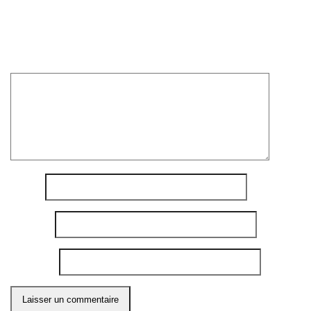
Votre adresse e-mail ne sera pas publiée.
Les champs
obligatoires sont indiqués avec
*
Commentaire
*
Nom
*
E-mail
*
Site web