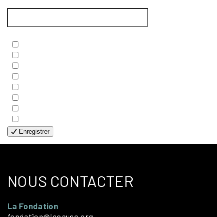
Courriel
*
Newsletters
*
- BIBLE
- COUPLES
- EDITIONS
- FAMILLES
- GÉNÉRALE
- HANDICAP VISUEL
- HUMANITAIRE
- SOLOS
Enregistrer
NOUS CONTACTER
La Fondation
fondation@lacause.org