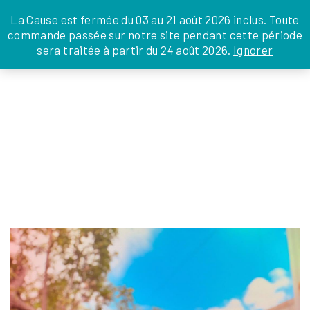
JE DONNE
JE PARRAINE
NOUS SOUTENIR
0 ARTICLE
La Cause est fermée du 03 au 21 août 2026 inclus. Toute
commande passée sur notre site pendant cette période
DEPUIS LA FRANCE
sera traitée à partir du 24 août 2026.
Ignorer
Skip
DEPUIS L’INTERNATIONAL
LA FOI EN
to
EN TANT QU’ORGANISATION
ACTIONS
the
EN TANT QU’AMBASSADEUR
content
LEGS, LIBÉRALITÉS
468562351_1154040200057088_48909374
julien
|
9 décembre 2024
←
Return to Tangaina à Madagascar
‹
›