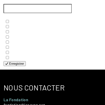
Courriel
*
Newsletters
*
- BIBLE
- COUPLES
- EDITIONS
- FAMILLES
- GÉNÉRALE
- HANDICAP VISUEL
- HUMANITAIRE
- SOLOS
Enregistrer
NOUS CONTACTER
La Fondation
fondation@lacause.org