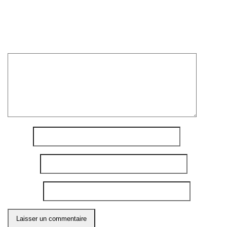
Votre adresse e-mail ne sera pas publiée.
Les champs
obligatoires sont indiqués avec
*
Commentaire
*
Nom
*
E-mail
*
Site web