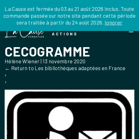
JE DONNE
JE PARRAINE
NOUS SOUTENIR
0 ARTICLE
La Cause est fermée du 03 au 21 août 2026 inclus. Toute
commande passée sur notre site pendant cette période
DEPUIS LA FRANCE
sera traitée à partir du 24 août 2026.
Ignorer
Skip
DEPUIS L’INTERNATIONAL
LA FOI EN
to
EN TANT QU’ORGANISATION
ACTIONS
the
EN TANT QU’AMBASSADEUR
content
CECOGRAMME
LEGS, LIBÉRALITÉS
Hélène Wiener
|
13 novembre 2020
←
Return to Les bibliothèques adaptées en France
‹
›