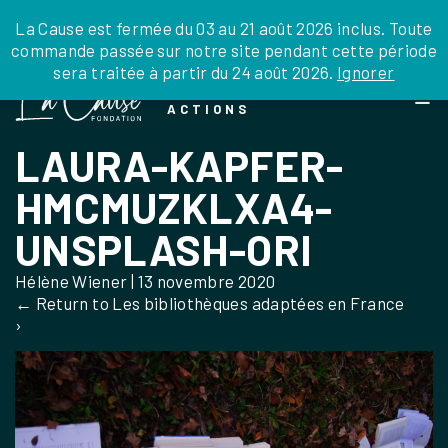
JE DONNE
JE PARRAINE
NOUS SOUTENIR
0 ARTICLE
La Cause est fermée du 03 au 21 août 2026 inclus. Toute
commande passée sur notre site pendant cette période
DEPUIS LA FRANCE
sera traitée à partir du 24 août 2026.
Ignorer
Skip
DEPUIS L’INTERNATIONAL
LA FOI EN
to
EN TANT QU’ORGANISATION
ACTIONS
the
EN TANT QU’AMBASSADEUR
content
LAURA-KAPFER-
LEGS, LIBÉRALITÉS
HMCMUZKLXA4-
UNSPLASH-ORI
Hélène Wiener
|
13 novembre 2020
←
Return to Les bibliothèques adaptées en France
›