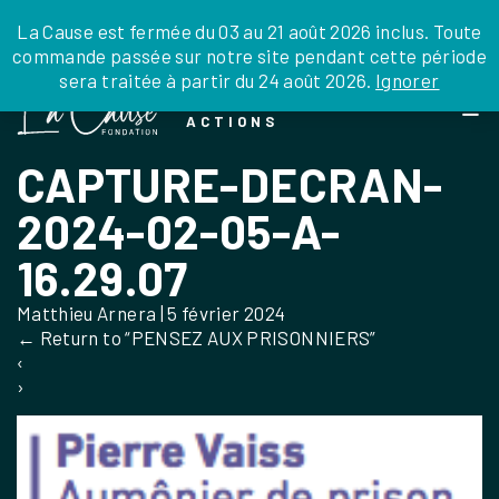
JE DONNE
JE PARRAINE
NOUS SOUTENIR
0 ARTICLE
La Cause est fermée du 03 au 21 août 2026 inclus. Toute
commande passée sur notre site pendant cette période
DEPUIS LA FRANCE
sera traitée à partir du 24 août 2026.
Ignorer
Skip
DEPUIS L’INTERNATIONAL
LA FOI EN
to
EN TANT QU’ORGANISATION
ACTIONS
the
EN TANT QU’AMBASSADEUR
content
CAPTURE-DECRAN-
LEGS, LIBÉRALITÉS
2024-02-05-A-
16.29.07
Matthieu Arnera
|
5 février 2024
←
Return to “PENSEZ AUX PRISONNIERS”
‹
›