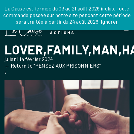
JE DONNE
JE PARRAINE
NOUS SOUTENIR
0 ARTICLE
La Cause est fermée du 03 au 21 août 2026 inclus. Toute
commande passée sur notre site pendant cette période
DEPUIS LA FRANCE
sera traitée à partir du 24 août 2026.
Ignorer
Skip
DEPUIS L’INTERNATIONAL
LA FOI EN
to
EN TANT QU’ORGANISATION
ACTIONS
the
EN TANT QU’AMBASSADEUR
content
LOVER,FAMILY,MAN,H
LEGS, LIBÉRALITÉS
julien
|
14 février 2024
←
Return to “PENSEZ AUX PRISONNIERS”
‹