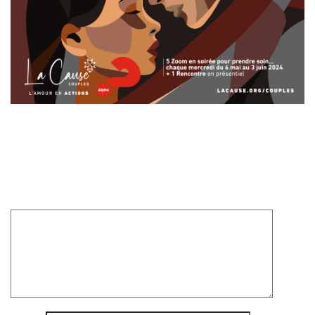
Laisser un commentaire
Votre adresse e-mail ne sera pas publiée.
Les champs
obligatoires sont indiqués avec
*
Commentaire
*