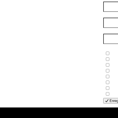
Nom de
Courri
Newsle
- B
- C
- E
- F
- G
- H
- H
- S
Enreg