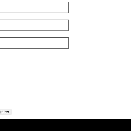
 famille
*
el
*
tters
*
IBLE
OUPLES
DITIONS
AMILLES
ÉNÉRALE
ANDICAP VISUEL
UMANITAIRE
OLOS
istrer