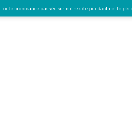
JE DONNE
. Toute commande passée sur notre site pendant cette pério
FOI EN
ACTIONS