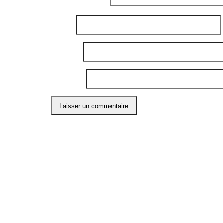
Commentaire
*
Nom
*
E-mail
*
Site web
Ce site utilise Akismet pour réduire les indési
ABO
Restons
l'info 
compte
Préno