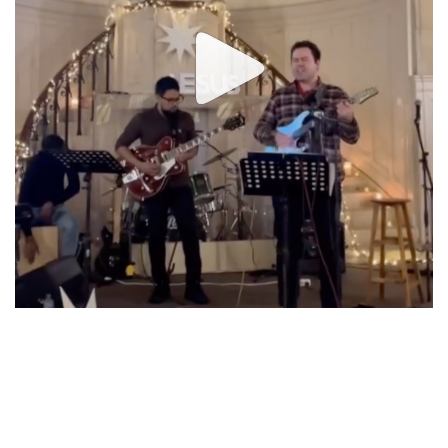
Laisser un commentaire
Votre adresse e-mail ne sera pas publiée.
Les champs
obligatoires sont indiqués avec
*
Commentaire
*