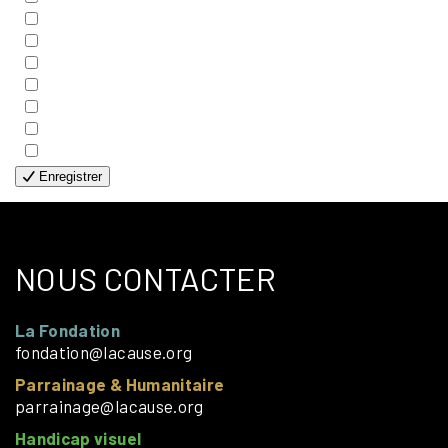
- COUPLES
- EDITIONS
- FAMILLES
- GÉNÉRALE
- HANDICAP VISUEL
- HUMANITAIRE
- SOLOS
Enregistrer
NOUS CONTACTER
La Fondation
fondation@lacause.org
Parrainage & Humanitaire
parrainage@lacause.org
Handicap visuel