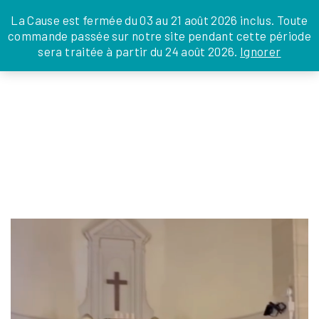
JE DONNE
JE PARRAINE
NOUS SOUTENIR
0 ARTICLE
La Cause est fermée du 03 au 21 août 2026 inclus. Toute
commande passée sur notre site pendant cette période
DEPUIS LA FRANCE
sera traitée à partir du 24 août 2026.
Ignorer
Skip
DEPUIS L’INTERNATIONAL
LA FOI EN
to
EN TANT QU’ORGANISATION
ACTIONS
the
EN TANT QU’AMBASSADEUR
content
LEGS, LIBÉRALITÉS
CAPTURE D’ÉCRAN 2026-05-11 À 09.52.57
Isabelle Coffinet
|
11 mai 2026
←
Return to Garden Party
›